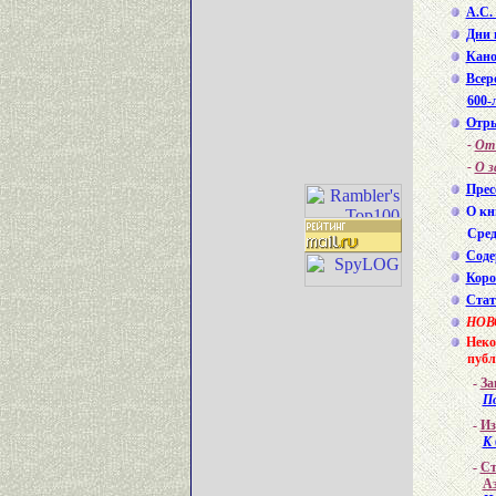
А.С.
Дни 
Кано
Всер
600-
Отры
-
От 
-
О з
Прес
О кн
Сред
Соде
Коро
Стат
НОВ
Неко
публ
-
За
По
-
Из
К 
-
Ст
Аз