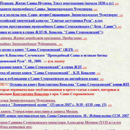
 Пушкин. Житие Саввы Игумена. Текст переложения (начало 1830-х гг.)
›››
памяти преподобного Саввы, Звенигородского Чудотворца
›››
н и молитва прп. Савве,
игумену Сторожевскому
, Звенигородскому Чудотворцу
›››
оссийский творческий конкурс "Святые заступники Руси", в год
летия преставления преподобного Саввы Сторожевского ("Дети - Савве")
›››
вки из книги в серии ЖЗЛ (К. Ковалев. "Савва Сторожевский")
:
автора. Житие определяет признание. Предисловие
›››
агадках Звенигородского Чудотворца.
›››
с-релиз о книге "Савва Сторожевский" (ЖЗЛ)
›››
иге К.Ковалева-Случевского "Преподобный Савва и великие битвы
невековой Руси". М., 2009.
››› (см. ниже)
ржание книги "Савва Сторожевский" в серии ЖЗЛ
›››
тко об авторе книги "Савва Сторожевский" - К.П. Ковалеве
›››
ьи и публикации о Савве Сторожевском на английском языке
›››
ОЕ
!!!
Отзывы на книгу Константина Ковалева "Савва Сторожевский"
в серии ЖЗЛ
торые первоначально опубликованные в прессе статьи о книге, интервью и
икации
Константина Ковалева
о прп. Савве Сторожевском:
гадки Звенигородского Чудотворца.
лоса в "Литературной газете" (25 июля 2007 г., №30 - 6130, стр. 15)
›››
 книги: Утверждение царствию и защита Москве.
600-летию преставления прп. Саввы Сторожевского. М.: Издательство ССМ, 2007
арец Саввино-Сторожевского монастыря Александр Мезенец (
XVII
в.) и его
бука крюковых нот.