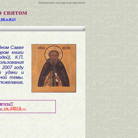
библиотека-мастерская писателя
о святом
 КК в ЖЗЛ
бном Савве
ром книги
ей), К.П.
льзования
 2007 году
т удачи и
нной темы.
пожелания,
вгуста?!
ь:
см. ЗДЕСЬ ›››