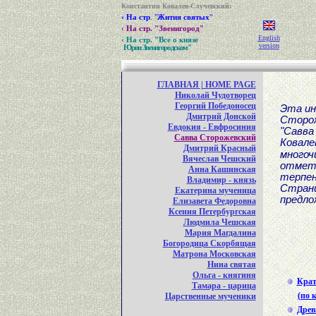
Константин Ковалев-Случевский
:
‹
На стр
. "
Жития святых
"
‹
На стр. "Звенигород"
English
‹
На стр. "Все о князе
version
Юрии Звенигородском"
ГЛАВНАЯ | HOME PAGE
Николай Чудотворец
Георгий Победоносец
Эта ин
Дмитрий Донской
Сторо
Евдокия - Евфросиния
"Савв
Савва Сторожевский
Ковал
Дмитрий Красный
многоч
Вячеслав Чешский
отмет
Анна Кашинская
терпен
Владимир - князь
Страни
Екатерина мученица
предло
Елизавета Федоровна
Ксения Петербургская
Людмила Чешская
Мария Магдалина
Богородица Скорбящая
Матрона Московская
Нина святая
Ольга - княгиня
Крат
Тамара - царица
(по 
Царственные мученики
Древ