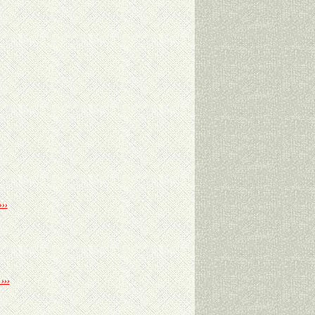
›››
›››