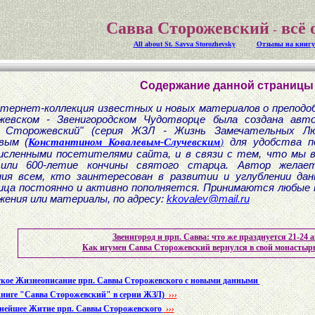
Савва Сторожевский
всё 
-
All about St. Savva Storozhevsky
Отзывы на книгу
Содержание данной страницы
тернет-коллекция известных и новых материалов о преподо
жевском - Звенигородском Чудотворце была создана авто
а Сторожевский" (серия ЖЗЛ - Жизнь Замечательных Люд
евым
(
Константином Ковалевым-Случевским
)
для удобства по
исленными посетителями сайта, и в связи с тем, что мы в
или 600-летие кончины святого старца. Автор желае
ия всем, кто заинтересован в развитии и углублении да
ца постоянно и активно пополняется. Принимаются любые 
жения или материалы, по адресу:
kkovalev@mail.ru
Звенигород и прп. Савва: что же празднуется 21-24 а
Как игумен Савва Сторожевский вернулся в свой монастыр
кое Жизнеописание прп. Саввы Сторожевского с новыми данными
книге "Савва Сторожевский" в серии ЖЗЛ)
›››
нейшее Житие прп. Саввы Сторожевского
›››