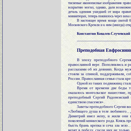
тисненые иконописные изображения право
вскрытию могил, однако, дали возможно
деталь одеяния ушедшей от мира прави
миниатюрах, теперь появилось через века 
В настоящее время мощи святой бл
Московского Кремля и к ним (иногда) отк
Константин Ковалев-Случевский
----------------------------------------------
Преподобная Евфросиния
В эпоху преподобного Сергия 
православной вере. Пополнялись и р
рассказами об их деяниях. Когда му
стояли за спиной, поддерживали, с
России. Православная семья стала кр
Одной из таких подвижниц стала
Время от времени две беды т
оказалось монгольское нашествие, п
преподобный Сергий Радонежский
единством спасемся».
Заветы преподобного Сергия вос
«Любящего душа в теле любимого... 
Димитрий имел жену, и жили они в
поколений княжеского рода. Князь пр
бысть брань крепка и сеча зла зело
верят в победу, среди них не тольк