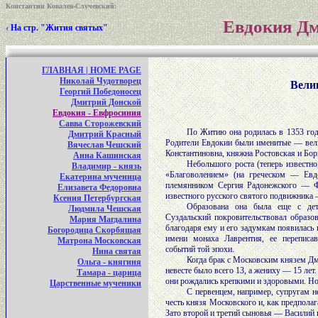
Константин Ковалев-Случевский
:
Евдокия Д
‹
На стр. "Жития святых"
ГЛАВНАЯ | HOME PAGE
Николай Чудотворец
Вели
Георгий Победоносец
Дмитрий Донской
Евдокия - Евфросиния
Савва Сторожевский
По Житию она родилась в 1353 го
Дмитрий Красный
Родители Евдокии были именитые — вели
Вячеслав Чешский
Константиновна, княжна Ростовская и Бор
Анна Кашинская
Небольшого роста (теперь известно
Владимир - князь
«Благоволением» (на греческом — Евд
Екатерина мученица
племянником Сергия Радонежского — Ф
Елизавета Федоровна
известного русского святого подвижника
Ксения Петербургская
Образована она была еще с дет
Людмила Чешская
Суздальский покровительствовал образо
Мария Магдалина
благодаря ему и его задумкам появилась 
Богородица Скорбящая
имени монаха Лаврентия, ее переписав
Матрона Московская
событий той эпохи.
Нина святая
Когда брак с Московским князем Дм
Ольга - княгиня
невесте было всего 13, а жениху — 15 лет.
Тамара - царица
они рождались крепкими и здоровыми. Но
Царственные мученики
С первенцем, например, супругам н
честь князя Московского и, как предпола
Зато второй и третий сыновья — Василий 