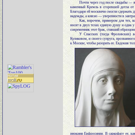
Почти через год после свадьбы — 
каменный Кремль в сгоревшей дотла от 
Благодаря ей москвичи смогли сдержать д
надежды, а князю — уверенности в завтра
Как, впрочем, примером для тех, 
носят в двух телах единую душу и одна 
современник этот брак, ставший образцов
У Спасских (тогда Фроловских) в
Куликовом, и своего супруга, прозванног
к Москве, чтобы разорить ее. Евдокия тол
инокини Евфросинии. В саркофаге ее, ка