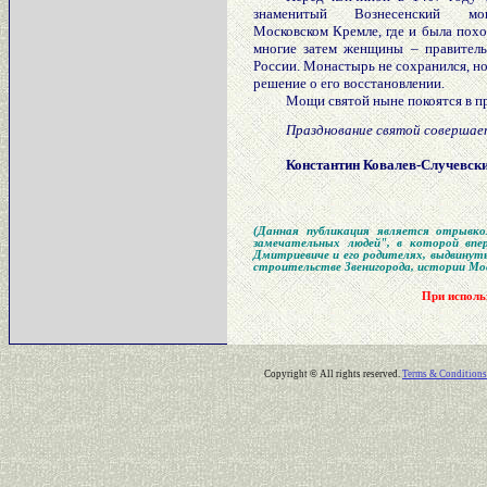
знаменитый Вознесенский м
Московском Кремле, где и была похо
многие затем женщины – правител
России. Монастырь не сохранился, н
решение о его восстановлении.
Мощи святой ныне покоятся в пр
Празднование святой совершаетс
Константин Ковалев-Случевск
(Данная публикация является отрывко
замечательных людей", в которой впер
Дмитриевиче и его родителях, выдвинуты
строительстве Звенигорода, истории Моск
При исполь
Copyright
©
All rights reserved.
Terms & Conditions