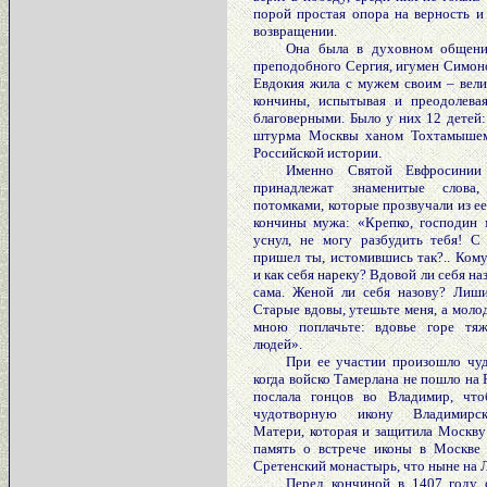
порой простая опора на верность и
возвращении.
Она была в духовном общени
преподобного Сергия, игумен Симон
Евдокия жила с мужем своим – вели
кончины, испытывая и преодолева
благоверными. Было у них 12 детей:
штурма Москвы ханом Тохтамышем,
Российской истории.
Именно Святой Евфросинии
принадлежат знаменитые слова,
потомками, которые прозвучали из ее
кончины мужа: «Крепко, господин 
уснул, не могу разбудить тебя! С
пришел ты, истомившись так?.. Ком
и как себя нареку? Вдовой ли себя на
сама. Женой ли себя назову? Лиши
Старые вдовы, утешьте меня, а моло
мною поплачьте: вдовье горе тяж
людей».
При ее участии произошло чуд
когда войско Тамерлана не пошло на 
послала гонцов во Владимир, что
чудотворную икону Владимирс
Матери, которая и защитила Москву
память о встрече иконы в Москве
Сретенский монастырь, что ныне на 
Перед кончиной в 1407 году 