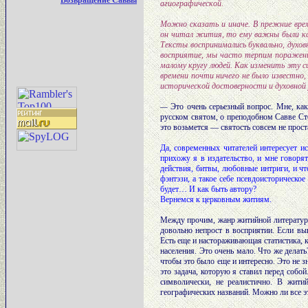
Возвращение Саввы
агиографической.
Можно сказать и иначе. В прежние врем
он читал жития, то ему важны были как
Тексты воспринимались буквально, духов
восприятие, мы часто терпим поражени
малому кругу людей. Как изменить эту 
времени почти ничего не было известно
исторической достоверности и духовной
—
Это очень серьезный вопрос. Мне, как
русском святом, о преподобном Савве Ст
это возьмется — святость совсем не прост
Да, современных читателей интересует ис
прихожу я в издательство, и мне говоря
действия, битвы, любовные интриги, и чт
фэнтэзи, а такое себе псевдоисторическое
будет… И как быть автору?
Вернемся к церковным житиям.
Между прочим, жанр житийной литературы
довольно непрост в восприятии. Если вы
Есть еще и настораживающая статистика, 
населения. Это очень мало. Что же делать
чтобы это было еще и интересно. Это не з
это задача, которую я ставил перед собой
символически, не реалистично. В жити
географических названий. Можно ли все э