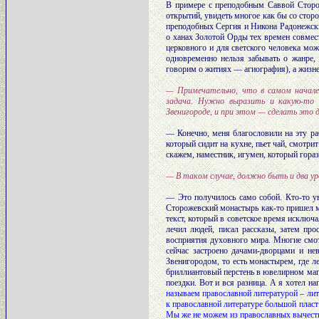
В примере с преподобным Саввой Сторож
открытий, увидеть многое как бы со сто
преподобных Сергия и Никона Радонежски
о ханах Золотой Орды тех времен совмест
церковного и для светского человека мо
одновременно нельзя забывать о жанре,
говорим о житиях — агиография), а жизне
— Примечательно, что в самом начале 
задача. Нужно выразить и какую-то 
Звенигороде, и при этом — сделать это д
— Конечно, меня благословили на эту ра
который сидит на кухне, пьет чай, смотр
скажем, наместник, игумен, который гораз
— В таком случае, должно быть и два у
— Это получилось само собой. Кто-то у
Сторожевский монастырь как-то пришел 
текст, который в советское время исключа
лечил людей, писал рассказы, затем пр
восприятия духовного мира. Многие смотр
сейчас застроено дачами-дворцами и не
Звенигородом, то есть монастырем, где л
бриллиантовый перстень в ювелирном магаз
поездки. Вот и вся разница. А я хотел на
называем православной литературой – ли
к православной литературе большой пласт 
Мы же не можем из православных вычесть 