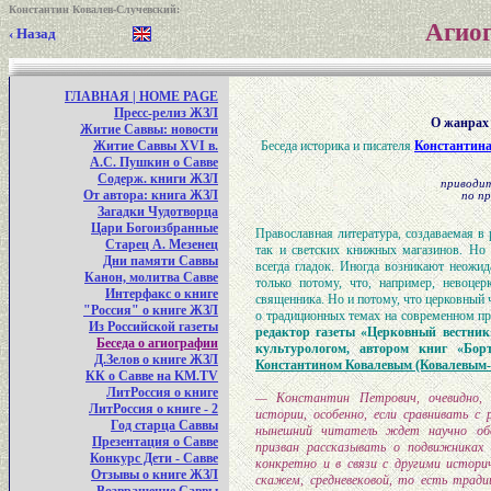
Константин Ковалев-Случевский
:
Агиог
‹ Назад
ГЛАВНАЯ | HOME PAGE
Пресс-релиз ЖЗЛ
О жанрах 
Житие Саввы: новости
Житие Саввы XVI в.
Беседа историка и писателя
Константина
А.С. Пушкин о Савве
Содерж. книги ЖЗЛ
приводи
От автора: книга ЖЗЛ
по п
Загадки Чудотворца
Цари Богоизбранные
Православная литература, создаваемая в 
Старец А. Мезенец
так и светских книжных магазинов. Но 
Дни памяти Саввы
всегда гладок. Иногда возникают неожи
Канон, молитва Савве
только потому, что, например, невоцер
Интерфакс о книге
священника. Но и потому, что церковный 
"Россия" о книге ЖЗЛ
о традиционных темах на современном п
Из Российской газеты
редактор газеты «Церковный вестник
Беседа о агиографии
культурологом, автором книг «Бо
Д.Зелов о книге ЖЗЛ
Константином Ковалевым (Ковалевым-
КК о Савве на KM.TV
ЛитРоссия о книге
— Константин Петрович, очевидно, 
ЛитРоссия о книге - 2
истории, особенно, если сравнивать с
Год старца Саввы
нынешний читатель ждет научно обос
Презентация о Савве
призван рассказывать о подвижниках 
Конкурс Дети - Савве
конкретно и в связи с другими истори
Отзывы о книге ЖЗЛ
скажем, средневековой, то есть трад