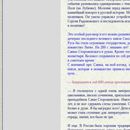
события развивались одновременно с тем
Поле (на Лубянке). Моление перед икон
важнейший поворот в русской истории. М
политиком. Он умело управлял устройств
Сергия Радонежского и последователь иси
в политике!
Это особый разговор и его можно развива
дочерью последнего великого князя Смол
Русь бы стала огромным государством, р
княжество Литве. На 200 с лишним лет! 
Саввы Сторожевского в руках. Кроме тог
монастыря. Колокол сохранился по сей де
в советское время.
С кончиной прп. Саввы, на мой взгляд, 
князя, которая в монашестве приняла и
пути…
— Завершается год 600-летия преставле
— Я столкнулся с одной очень интерес
школьников, писали сочинения, присылали
преподобном Савве Сторожевском. Никто н
лет, и не мог сдержать слезы умиления.
болью в душе. Я бы наградил всех! Дети и
может стать ступенью для литературного
отрада, значит, все было не зря.
И еще. В России была хорошая традиция