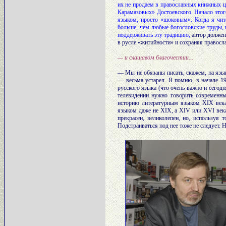
их не продаем в православных книжных ц
Карамазовых» Достоевского. Начало этог
языком, просто «шоковым». Когда я чита
больше, чем любые богословские труды, 
поддерживать эту традицию,
автор должен 
в русле «житийности» и сохраняя правосл
— и слащавом благочестии...
— Мы не обязаны писать, скажем, на язы
— весьма устарел. Я помню, в начале 19
русского языка (что очень важно и сегод
телевидении нужно говорить современны
историю литературным языком XIX века,
языком даже не XIX, а XIV или XVI века.
прекрасен, великолепен, но, используя
Подстраиваться под нее тоже не следует. Н