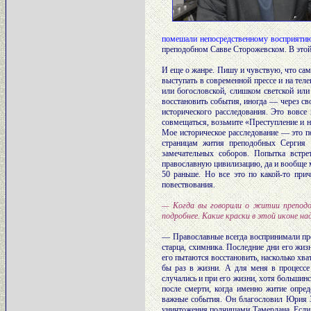
помешали непосредственному восприятию
преподобном Савве Сторожевском. В этой к
И еще о жанре. Пишу и чувствую, что сам
выступать в современной прессе и на тел
или богословской, слишком светской или
восстановить события, иногда — через с
исторического расследования. Это вовсе 
совмещаться, возьмите «Преступление и 
Мое историческое расследование — это п
страницам жития преподобных Сергия 
замечательных соборов. Попытка встре
православную цивилизацию, да и вообще м
50 раньше. Но все это по какой-то пр
повествования.
— Когда вы говорили о житии преподо
подробнее. Какие краски в этой иконе н
— Православные всегда воспринимали пре
старца, схимника. Последние дни его жиз
его пытаются восстановить, насколько хва
бы раз в жизни. А для меня в процессе
случались и при его жизни, хотя большин
после смерти, когда именно житие опред
важные события. Он благословил Юрия З
уничтожения полчищами Тамерлана. Если 